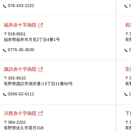
076-433-2222
福井赤十字病院
長
〒918-8501
〒3
福井県福井市月見2丁目4番1号
長
0776-36-3630
諏訪赤十字病院
安
〒392-8510
〒3
長野県諏訪市湖岸通り5丁目11番50号
長
0266-52-6111
川西赤十字病院
下
〒384-2202
〒3
長野県佐久市望月318
長