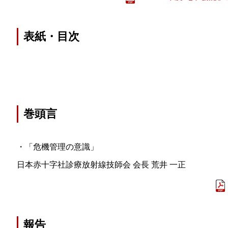
表紙・目次
巻頭言
・「危機管理の意識」
日本赤十字社診療放射線技師会 会長 荒井 一正
報告